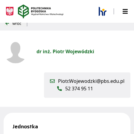
wróć
dr inż. Piotr Wojewódzki
Piotr.Wojewodzki@pbs.edu.pl
52 374 95 11
Jednostka