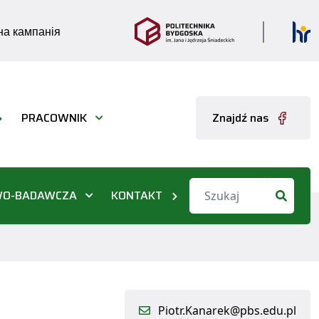
а кампанія
PRACOWNIK
Znajdź nas
WO-BADAWCZA
KONTAKT
Piotr.Kanarek@pbs.edu.pl