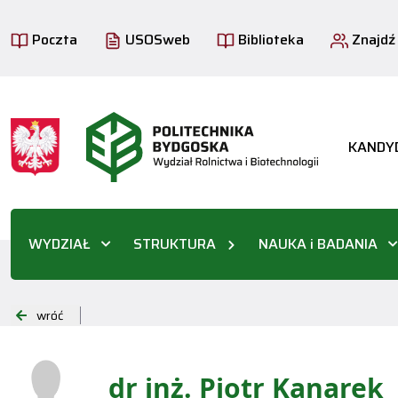
Poczta
USOSweb
Biblioteka
Znajdź
KANDY
WYDZIAŁ
STRUKTURA
NAUKA i BADANIA
wróć
dr inż. Piotr Kanarek