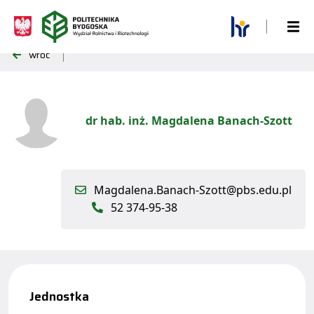
wróć
dr hab. inż. Magdalena Banach-Szott
Magdalena.Banach-Szott@pbs.edu.pl
52 374-95-38
Jednostka