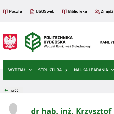
Poczta
USOSweb
Biblioteka
Znajdź
KANDY
WYDZIAŁ
STRUKTURA
NAUKA i BADANIA
wróć
dr hab. inż. Krzysztof