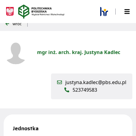
wróć
mgr inż. arch. kraj. Justyna Kadlec
justyna.kadlec@pbs.edu.pl
523749583
Jednostka