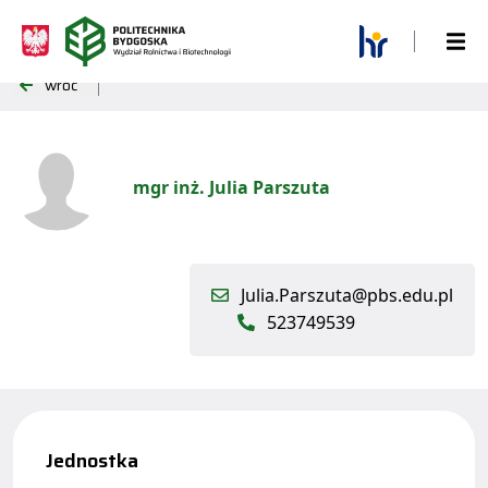
wróć
mgr inż. Julia Parszuta
Julia.Parszuta@pbs.edu.pl
523749539
Jednostka