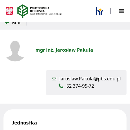
wróć
mgr inż. Jarosław Pakuła
Jaroslaw.Pakula@pbs.edu.pl
52 374-95-72
Jednostka