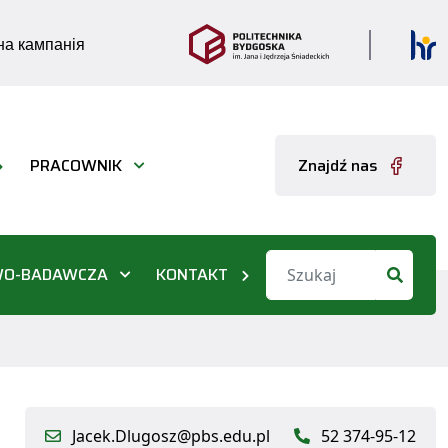
а кампанія
PRACOWNIK
Znajdź nas
WO-BADAWCZA
KONTAKT
Jacek.Dlugosz@pbs.edu.pl
52 374-95-12