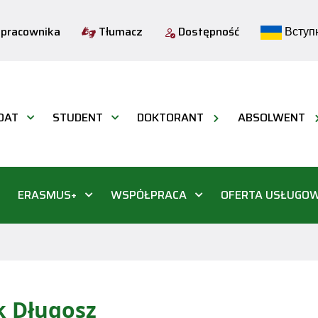
 pracownika
Tłumacz
Dostępność
Вступн
DAT
STUDENT
DOKTORANT
ABSOLWENT
ERASMUS+
WSPÓŁPRACA
OFERTA USŁUGO
ek Długosz