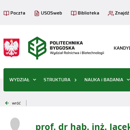
Poczta
USOSweb
Biblioteka
Znajdź
KANDY
WYDZIAŁ
STRUKTURA
NAUKA i BADANIA
wróć
prof. dr hab. inż. Jac