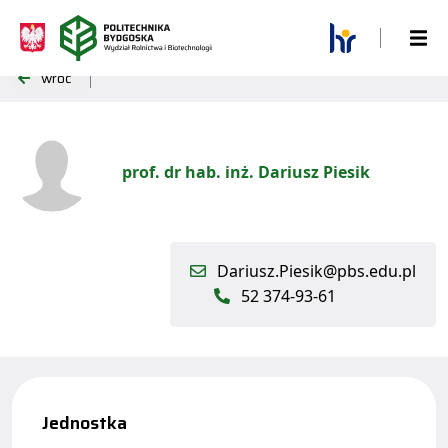
wróć
prof. dr hab. inż. Dariusz Piesik
Dariusz.Piesik@pbs.edu.pl
52 374-93-61
Jednostka