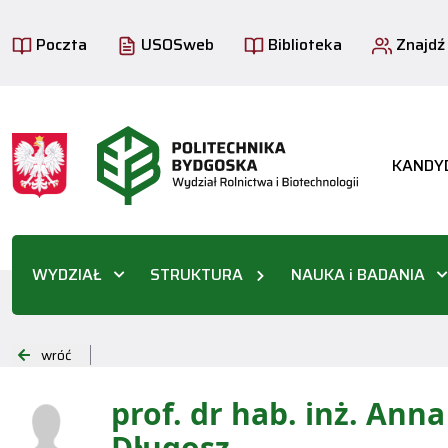
Poczta
USOSweb
Biblioteka
Znajdź
KANDY
WYDZIAŁ
STRUKTURA
NAUKA i BADANIA
wróć
prof. dr hab. inż. Ann
Długosz