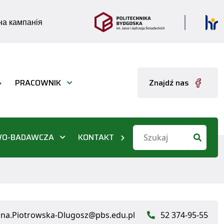
а кампанія
PRACOWNIK
Znajdź nas
WO-BADAWCZA
KONTAKT
na.Piotrowska-Dlugosz@pbs.edu.pl
52 374-95-55