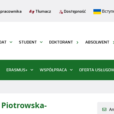
 pracownika
Tłumacz
Dostępność
Вступн
DAT
STUDENT
DOKTORANT
ABSOLWENT
ERASMUS+
WSPÓŁPRACA
OFERTA USŁUGO
a Piotrowska-
An