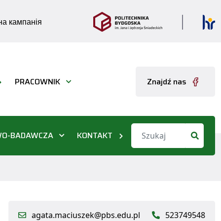
а кампанія
PRACOWNIK
Znajdź nas
WO-BADAWCZA
KONTAKT
agata.maciuszek@pbs.edu.pl
523749548