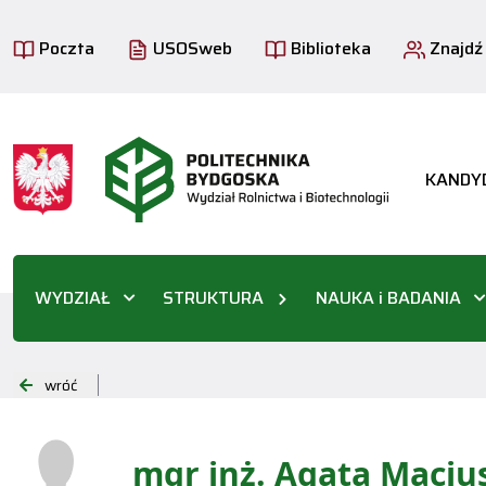
Poczta
USOSweb
Biblioteka
Znajdź
KANDY
WYDZIAŁ
STRUKTURA
NAUKA i BADANIA
wróć
mgr inż. Agata Maciu