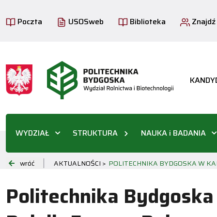
Poczta
USOSweb
Biblioteka
Znajdź
KANDY
WYDZIAŁ
STRUKTURA
NAUKA i BADANIA
wróć
AKTUALNOŚCI >
POLITECHNIKA BYDGOSKA W KA
Politechnika Bydgoska