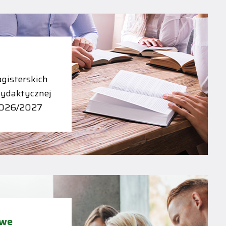
gisterskich
dydaktycznej
2026/2027
owe